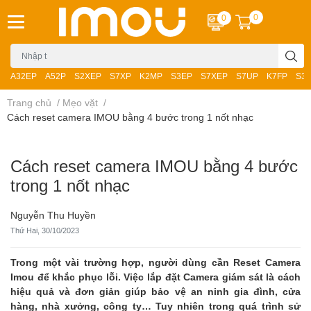
0
0
A32EP
A52P
S2XEP
S7XP
K2MP
S3EP
S7XEP
S7UP
K7FP
S3
Trang chủ
/
Mẹo vặt
/
Cách reset camera IMOU bằng 4 bước trong 1 nốt nhạc
Cách reset camera IMOU bằng 4 bước
trong 1 nốt nhạc
Nguyễn Thu Huyền
Thứ Hai, 30/10/2023
Trong một vài trường hợp, người dùng cần Reset Camera
Imou để khắc phục lỗi. Việc lắp đặt Camera giám sát là cách
hiệu quả và đơn giản giúp bảo vệ an ninh gia đình, cửa
hàng, nhà xưởng, công ty… Tuy nhiên trong quá trình sử