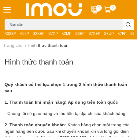
0
0
A32EP
A52P
S2XEP
S7XP
K2MP
S3EP
S7XEP
S7UP
K7FP
S3
Trang chủ
/
Hình thức thanh toán
Hình thức thanh toán
Quý khách có thể lựa chọn 1 trong 2 hình thức thanh toán
sau
1. Thanh toán khi nhận hàng: Áp dụng trên toàn quốc
- Chúng tôi sẽ giao hàng và thu tiền tại địa chỉ của khách hàng
2. Thanh toán chuyển khoản:
Khách hàng chọn một trong các
ngân hàng bên dưới. Sau khi chuyển khoản xin vui lòng gọi điện