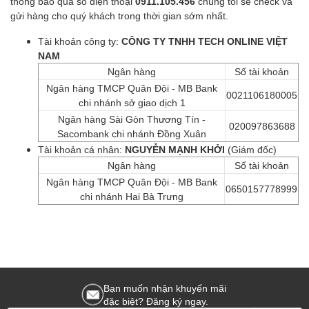
thông báo qua số điện thoại
0911.105.456
chúng tôi sẽ check và
gửi hàng cho quý khách trong thời gian sớm nhất.
Tài khoản công ty:
CÔNG TY TNHH TECH ONLINE VIỆT
NAM
Ngân hàng
Số tài khoản
Ngân hàng TMCP Quân Đội - MB Bank
0021106180005
chi nhánh sở giao dịch 1
Ngân hàng Sài Gòn Thương Tín -
020097863688
Sacombank chi nhánh Đồng Xuân
Tài khoản cá nhân:
NGUYỄN MẠNH KHỞI
(Giám đốc)
Ngân hàng
Số tài khoản
Ngân hàng TMCP Quân Đội - MB Bank
0650157778999
chi nhánh Hai Bà Trưng
Bạn muốn nhận khuyến mãi
đặc biệt? Đăng ký ngay.