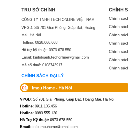
Camera có các tính năng như phát hiện chuyển động phát 
TRỤ SỞ CHÍNH
CHÍNH 
Chính sác
CÔNG TY TNHH TECH ONLINE VIỆT NAM
Chính sác
Tích hợp còi báo động với âm thanh có thể tùy chỉnh đượ
VPGD: Số 701 Giải Phóng, Giáp Bát, Hoàng
Chính sác
Mai, Hà Nội
Góc nhìn rộng: Ống kính cố định 3.6mm với góc nhìn 77°
Hotline: 0928.066.068
Chính sác
Kết nối linh hoạt: Hỗ trợ kết nối Wifi Imou Protect (cl
Hỗ trợ kỹ thuật: 0973.678.550
Chính sách
Email: kinhdoanh.techonline@gmail.com
Camera Imou Wifi IPC-S2VP-5M0WR 5MP là một sản phẩm a
Chính sác
chức năng thông minh và khả năng kết nối mạnh mẽ cam
Mã số thuế: 0108743917
Chính sác
S2VP-5M0WR để trải nghiệm sự an toàn và tiện lợi tối đa
CHÍNH SÁCH ĐẠI LÝ
01
Imou Home - Hà Nội
VPGD:
Số 701 Giải Phóng, Giáp Bát, Hoàng Mai, Hà Nội
Hotline:
0911.105.456
Hotline:
0983.555.120
Hỗ Trợ Kỹ thuật:
0973.678.550
Email:
info.imouhome@gmail.com