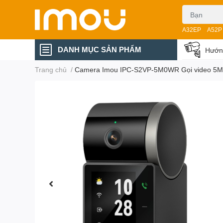
A32EP
A52P
DANH MỤC SẢN PHẨM
Hướng
Trang chủ
/
Camera Imou IPC-S2VP-5M0WR Gọi video 5M