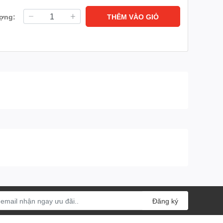
ượng:
THÊM VÀO GIỎ
.
Đăng ký