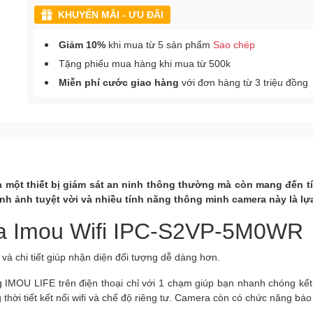
KHUYẾN MÃI - ƯU ĐÃI
Giảm 10%
khi mua từ 5 sản phẩm
Sao chép
Tặng phiếu mua hàng khi mua từ 500k
Miễn phí cước giao hàng
với đơn hàng từ 3 triệu đồng
ột thiết bị giám sát an ninh thông thường mà còn mang đến tín
ình ảnh tuyệt vời và nhiều tính năng thông minh camera này là l
ra Imou Wifi IPC-S2VP-5M0WR
à chi tiết giúp nhận diện đối tượng dễ dàng hơn.
 IMOU LIFE trên điện thoại chỉ với 1 chạm giúp bạn nhanh chóng kết n
hời tiết kết nối wifi và chế độ riêng tư. Camera còn có chức năng báo