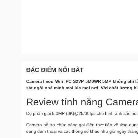
ĐẶC ĐIỂM NỔI BẬT
Camera Imou Wifi IPC-S2VP-5M0WR 5MP không chỉ là m
sát ngôi nhà mình mọi lúc mọi nơi. Với chất lượng h
Review tính năng Came
Độ phân giải 5.0MP (3K)@25/30fps cho hình ảnh sắc nét v
Camera hỗ trợ chức năng gọi điện trực tiếp về ứng dụng
đang đàm thoại và các thông số khác như giờ ngày tháng t