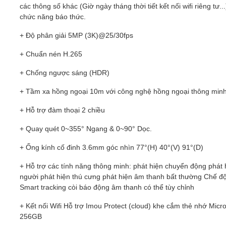
các thông số khác (Giờ ngày tháng thời tiết kết nối wifi riêng tư..
chức năng báo thức.
+ Độ phân giải 5MP (3K)@25/30fps
+ Chuẩn nén H.265
+ Chống ngược sáng (HDR)
+ Tầm xa hồng ngoại 10m với công nghệ hồng ngoại thông minh
+ Hỗ trợ đàm thoại 2 chiều
+ Quay quét 0~355° Ngang & 0~90° Dọc.
+ Ống kính cố đinh 3.6mm góc nhìn 77°(H) 40°(V) 91°(D)
+ Hỗ trợ các tính năng thông minh: phát hiện chuyển động phát 
người phát hiện thú cưng phát hiện âm thanh bất thường Chế độ
Smart tracking còi báo động âm thanh có thể tùy chỉnh
+ Kết nối Wifi Hỗ trợ Imou Protect (cloud) khe cắm thẻ nhớ Mic
256GB