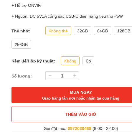
+ Hỗ trợ ONVIF.
+ Nguồn: DC 5V1A cổng sạc USB-C điện năng tiêu thụ <5W
Thẻ nhớ:
Không thẻ
32GB
64GB
128GB
256GB
Kèm đế/Hộp kỹ thuật:
Không
Có
Số lượng:
MUA NGAY
Giao hàng tận nơi hoặc nhận tại cửa hàng
THÊM VÀO GIỎ
Gọi đặt mua
0972030468
(8:00 - 22:00)