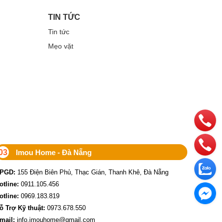
độ riêng tư và theo dõi đối tượng (Smart Tracking).
TIN TỨC
Tin tức
Mẹo vặt
ảm bảo kết nối ổn định và mượt mà.
ượng hình ảnh cao khả năng đàm thoại hai chiều đến các
của bạn một cách toàn diện. Hãy chọn Camera Imou IPC-
03
Imou Home - Đà Nẵng
PGD:
155 Điện Biên Phủ, Thạc Gián, Thanh Khê, Đà Nẵng
otline:
0911.105.456
otline:
0969.183.819
ỗ Trợ Kỹ thuật:
0973.678.550
mail:
info.imouhome@gmail.com