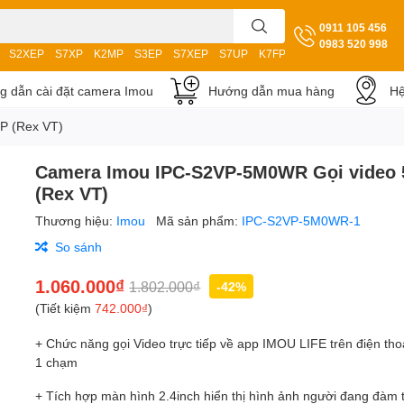
0911 105 456
0983 520 998
S2XEP
S7XP
K2MP
S3EP
S7XEP
S7UP
K7FP
S3DP
 dẫn cài đặt camera Imou
Hướng dẫn mua hàng
Hệ
P (Rex VT)
Camera Imou IPC-S2VP-5M0WR Gọi video
(Rex VT)
Thương hiệu:
Imou
Mã sản phẩm:
IPC-S2VP-5M0WR-1
So sánh
1.060.000₫
1.802.000₫
-42%
(Tiết kiệm
742.000₫
)
+ Chức năng gọi Video trực tiếp về app IMOU LIFE trên điện thoạ
1 chạm
+ Tích hợp màn hình 2.4inch hiển thị hình ảnh người đang đàm 