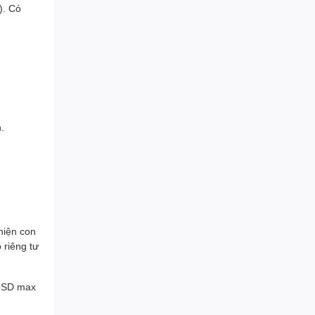
.). Có
.
hiện con
 riêng tư
roSD max