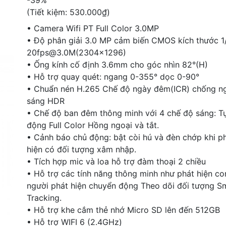
-39%
(Tiết kiệm:
530.000₫
)
• Camera Wifi PT Full Color 3.0MP
• Độ phân giải 3.0 MP cảm biến CMOS kích thước 1
20fps@3.0M(2304x1296)
• Ống kính cố định 3.6mm cho góc nhìn 82°(H)
• Hỗ trợ quay quét: ngang 0-355° dọc 0-90°
• Chuẩn nén H.265 Chế độ ngày đêm(ICR) chống n
sáng HDR
• Chế độ ban đêm thông minh với 4 chế độ sáng: T
động Full Color Hồng ngoại và tắt.
• Cảnh báo chủ động: bật còi hú và đèn chớp khi p
hiện có đối tượng xâm nhập.
• Tích hợp mic và loa hỗ trợ đàm thoại 2 chiều
• Hỗ trợ các tính năng thông minh như phát hiện co
người phát hiện chuyển động Theo dõi đối tượng S
Tracking.
• Hỗ trợ khe cắm thẻ nhớ Micro SD lên đến 512GB
• Hỗ trợ WIFI 6 (2.4GHz)