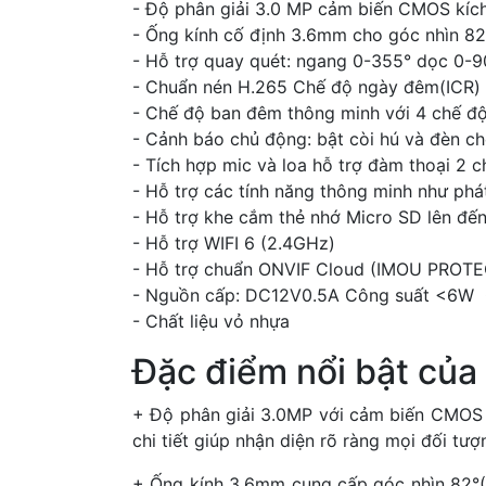
- Độ phân giải 3.0 MP cảm biến CMOS kí
- Ống kính cố định 3.6mm cho góc nhìn 82
- Hỗ trợ quay quét: ngang 0-355° dọc 0-9
- Chuẩn nén H.265 Chế độ ngày đêm(ICR)
- Chế độ ban đêm thông minh với 4 chế độ 
- Cảnh báo chủ động: bật còi hú và đèn ch
- Tích hợp mic và loa hỗ trợ đàm thoại 2 c
- Hỗ trợ các tính năng thông minh như phá
- Hỗ trợ khe cắm thẻ nhớ Micro SD lên đế
- Hỗ trợ WIFI 6 (2.4GHz)
- Hỗ trợ chuẩn ONVIF Cloud (IMOU PROTEC
- Nguồn cấp: DC12V0.5A Công suất <6W 
- Chất liệu vỏ nhựa
Đặc điểm nổi bật củ
+ Độ phân giải 3.0MP với cảm biến CMOS k
chi tiết giúp nhận diện rõ ràng mọi đối tượ
+ Ống kính 3.6mm cung cấp góc nhìn 82°(