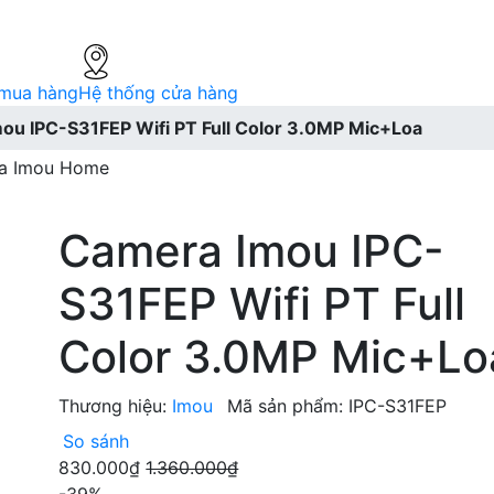
mua hàng
Hệ thống cửa hàng
ou IPC-S31FEP Wifi PT Full Color 3.0MP Mic+Loa
a
Imou Home
Camera Imou IPC-
S31FEP Wifi PT Full
Color 3.0MP Mic+Lo
Thương hiệu:
Imou
Mã sản phẩm:
IPC-S31FEP
So sánh
830.000₫
1.360.000₫