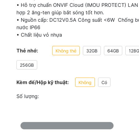
• Hỗ trợ chuẩn ONVIF Cloud (IMOU PROTECT) LAN 
hợp 2 ăng-ten giúp bắt sóng tốt hơn.
• Nguồn cấp: DC12V0.5A Công suất <6W Chống b
nước IP66
• Chất liệu vỏ nhựa
Thẻ nhớ:
Không thẻ
32GB
64GB
128
256GB
Kèm đế/Hộp kỹ thuật:
Không
Có
Số lượng: