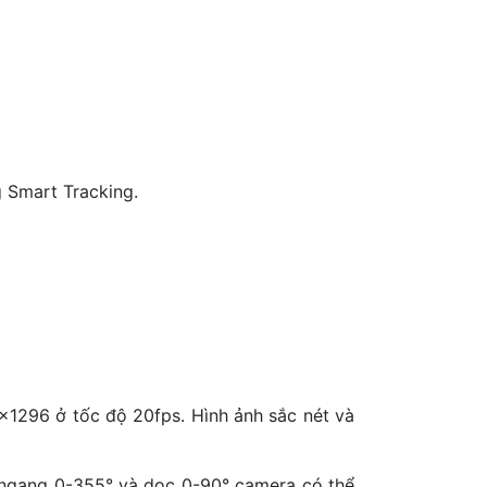
g Smart Tracking.
x1296 ở tốc độ 20fps. Hình ảnh sắc nét và
 ngang 0-355° và dọc 0-90° camera có thể