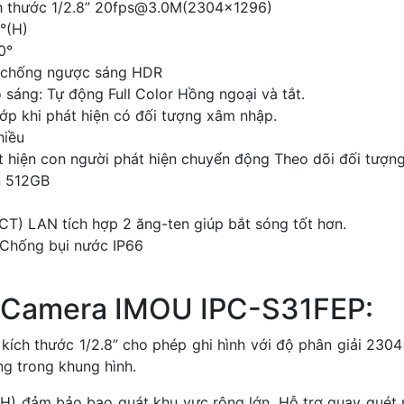
ch thước 1/2.8” 20fps@3.0M(2304x1296)
°(H)
0°
 chống ngược sáng HDR
sáng: Tự động Full Color Hồng ngoại và tắt.
ớp khi phát hiện có đối tượng xâm nhập.
hiều
t hiện con người phát hiện chuyển động Theo dõi đối tượn
n 512GB
T) LAN tích hợp 2 ăng-ten giúp bắt sóng tốt hơn.
Chống bụi nước IP66
a Camera IMOU IPC-S31FEP:
ích thước 1/2.8” cho phép ghi hình với độ phân giải 2304
ng trong khung hình.
H) đảm bảo bao quát khu vực rộng lớn. Hỗ trợ quay quét