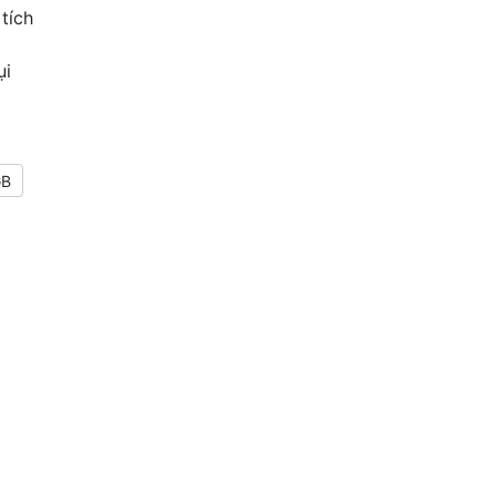
tích
ụi
GB