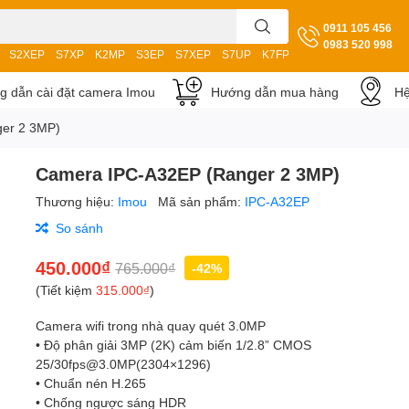
0911 105 456
0983 520 998
S2XEP
S7XP
K2MP
S3EP
S7XEP
S7UP
K7FP
S3DP
 dẫn cài đặt camera Imou
Hướng dẫn mua hàng
Hệ
er 2 3MP)
Camera IPC-A32EP (Ranger 2 3MP)
Thương hiệu:
Imou
Mã sản phẩm:
IPC-A32EP
So sánh
450.000₫
765.000₫
-42%
(Tiết kiệm
315.000₫
)
Camera wifi trong nhà quay quét 3.0MP
• Độ phân giải 3MP (2K) cảm biến 1/2.8” CMOS
25/30fps@3.0MP(2304×1296)
• Chuẩn nén H.265
• Chống ngược sáng HDR