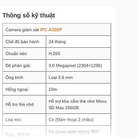
Thông số kỹ thuật
Camera giám sát
IPC-A32EP
Chế độ bảo hành
24 tháng
Chuẩn nén
H.265
Độ phân giải
3.0 Megapixel (2304×1296)
Ống kính
Loại 3.6 mm
Hống ngoại
10m
Hỗ trợ khe cắm thẻ nhớ Micro
Hỗ trợ thẻ nhớ
SD Max 256GB
Loa míc
Có (Đàm thoại 2 chiều)
Có (quay quét ngang 355°
Xoay 360 độ