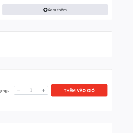
quay quét dọc -5° – 80°.)
Xem thêm
Có (Wifi chuẩn
Wifi/LAN
IEEE802.11b/g/n)
Onvif
Có
Phát hiện chuyển động phát
Tính năng thông
hiện con người âm thanh bất
minh
thường chế độ riêng tư
Tiêu chuẩn chống
Không
nước
Điện áp
DC 5V
ượng:
THÊM VÀO GIỎ
Chất Liệu
Nhựa