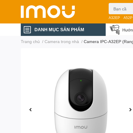
A32EP
A52P
DANH MỤC SẢN PHẨM
Hướng
Trang chủ
/
Camera trong nhà
/
Camera IPC-A32EP (Rang