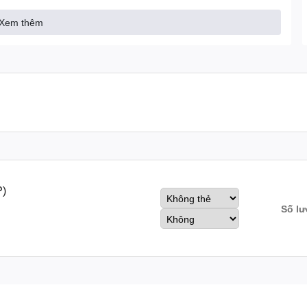
Xem thêm
Imou IPC-A32EP (3.0 Megapixel)
ps@3.0MP(2304×1296)
ng minh.
P)
ng phát hiện con người phát hiện âm thanh bất thường chế độ
Số l
ra không cần thông qua modem nhà mạng.
355° quay quét dọc -5° - 80°.
otect) ONVIF