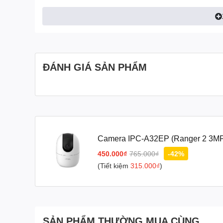
Camera wifi quay quét 
ĐÁNH GIÁ SẢN PHẨM
Camera wifi trong nhà quay quét 3.0MP
• Độ phân giải 3MP (2K) cảm biến 1/2.8” CMOS 25/30f
• Chuẩn nén H.265
• Chống ngược sáng HDR
• Tầm xa hồng ngoại 10m với công nghệ hồng ngoại thô
• Hỗ trợ đàm thoại 2 chiều
Camera IPC-A32EP (Ranger 2 3M
• Hỗ trợ các tính năng thông minh: phát hiện chuyển độ
riêng tư Smart tracking.
450.000₫
765.000₫
-42%
• Tích hợp còi báo động.
(Tiết kiệm
315.000₫
)
• Hỗ trợ chức năng Soft-AP kết nối trực tiếp wifi came
• Ống kính cố đinh 3.6mm góc nhìn 83° quay quét ngang 
• Tích hợp Wi-Fi(IEEE802.11b/g/n) LAN CLOUD (Imou Pr
• Hỗ trợ khe cắm thẻ nhớ Micro SD max 256GB
• Nguồn: DC 5V1A điện năng tiêu thụ <5W
SẢN PHẨM THƯỜNG MUA CÙNG