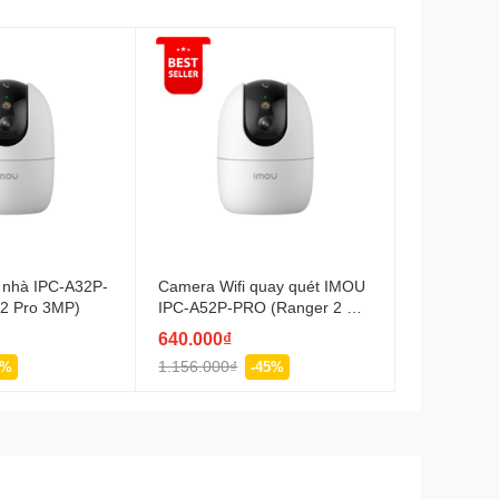
 nhà IPC-A32P-
Camera Wifi quay quét IMOU
2 Pro 3MP)
IPC-A52P-PRO (Ranger 2 Pro
5MP)
640.000₫
1.156.000₫
8%
-45%