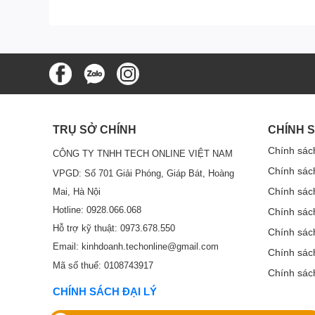
Bước 4:
Điện thoại của bạn sẽ tự động kết nối với tín hiệu Wi-F
Chú ý:
Nếu điện thoại của bạn không thể tự động kết nối v
TRỤ SỞ CHÍNH
CHÍNH 
Fi của điện thoại kết nối điện thoại của bạn với tín hiệu W
Chính sác
Mật khẩu Wi-Fi là mã an toàn trên nhãn thiết bị.
CÔNG TY TNHH TECH ONLINE VIỆT NAM
Chính sác
VPGD: Số 701 Giải Phóng, Giáp Bát, Hoàng
Chính sác
Mai, Hà Nội
Bước 5:
Hotline: 0928.066.068
Chính sác
Hỗ trợ kỹ thuật: 0973.678.550
Chọn tín hiệu Wi-Fi của bộ định tuyến để kết nối máy ản
Chính sách
Email: kinhdoanh.techonline@gmail.com
Chính sác
Mã số thuế: 0108743917
Chính sác
Bước 6:
CHÍNH SÁCH ĐẠI LÝ
Thiết bị của bạn sẽ kết nối với tín hiệu Wi-Fi của bạn sa