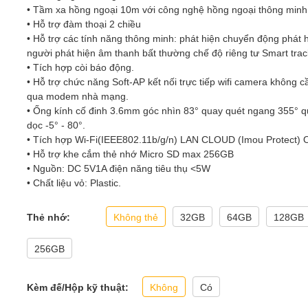
• Tầm xa hồng ngoại 10m với công nghệ hồng ngoại thông minh
• Hỗ trợ đàm thoại 2 chiều
• Hỗ trợ các tính năng thông minh: phát hiện chuyển động phát 
người phát hiện âm thanh bất thường chế độ riêng tư Smart trac
• Tích hợp còi báo động.
• Hỗ trợ chức năng Soft-AP kết nối trực tiếp wifi camera không 
qua modem nhà mạng.
• Ống kính cố đinh 3.6mm góc nhìn 83° quay quét ngang 355° q
dọc -5° - 80°.
• Tích hợp Wi-Fi(IEEE802.11b/g/n) LAN CLOUD (Imou Protect)
• Hỗ trợ khe cắm thẻ nhớ Micro SD max 256GB
• Nguồn: DC 5V1A điện năng tiêu thụ <5W
• Chất liệu vỏ: Plastic.
Thẻ nhớ:
Không thẻ
32GB
64GB
128GB
256GB
Kèm đế/Hộp kỹ thuật:
Không
Có