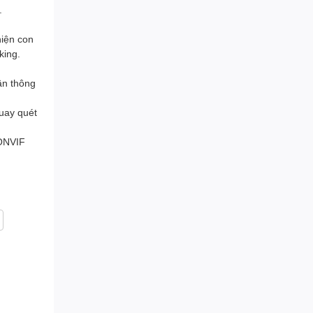
.
hiện con
king.
cần thông
uay quét
 ONVIF