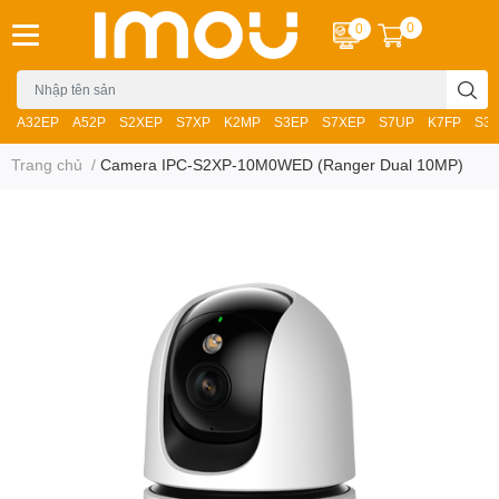
0
0
A32EP
A52P
S2XEP
S7XP
K2MP
S3EP
S7XEP
S7UP
K7FP
S3
Trang chủ
/
Camera IPC-S2XP-10M0WED (Ranger Dual 10MP)