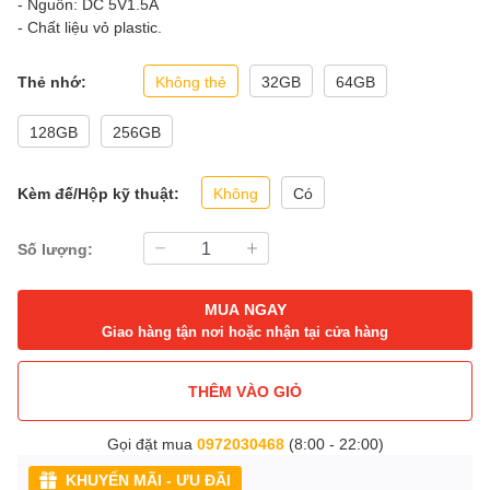
- Nguồn: DC 5V1.5A
- Chất liệu vỏ plastic.
Thẻ nhớ:
Không thẻ
32GB
64GB
128GB
256GB
Kèm đế/Hộp kỹ thuật:
Không
Có
Số lượng:
MUA NGAY
Giao hàng tận nơi hoặc nhận tại cửa hàng
THÊM VÀO GIỎ
Gọi đặt mua
0972030468
(8:00 - 22:00)
KHUYẾN MÃI - ƯU ĐÃI