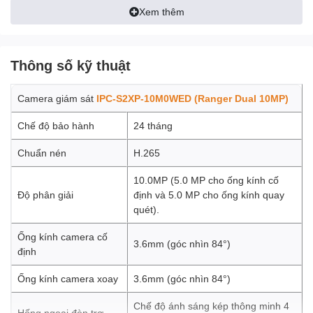
Xem thêm
Thông số kỹ thuật
Camera IPC-S2XP-10M0WED (Ranger Dual 10MP)
Camera giám sát
IPC-S2XP-10M0WED (Ranger Dual 10MP)
Camera wifi 2 ống kính quay quét Ranger Dual 10MP
Chế độ bảo hành
24 tháng
- 2 Ống kính với độ phân giải 10.0MP (5.0 MP cho ống kính cố
định và 5.0 MP cho ống kính quay quét).
Chuẩn nén
H.265
- Ống kính cố định có thể điều chỉnh được góc 0~355° và độ
nghiên (0~15°) bằng tay. Trang bị ống kính cố định 3.6mm (góc
10.0MP (5.0 MP cho ống kính cố
nhìn 84°)
Độ phân giải
định và 5.0 MP cho ống kính quay
- Ống kính quay quét có thể điều khiển từ xa góc quay ngang
quét).
0~355° góc quay dọc 0~90°. Trang bị ống kính cố định 3.6mm
(góc nhìn 84°)
Ống kính camera cố
- Chuẩn nén H.265. Tốc độ khung hình 15fps.
3.6mm (góc nhìn 84°)
định
- Chống ngược sáng HDR
- Chế độ ánh sáng kép thông minh 4 chế độ ban đêm Hồng ngoại
Ống kính camera xoay
3.6mm (góc nhìn 84°)
và đèn LED tầm xa 15m
- Đàm thoại 2 chiều với mic và loa tích hợp sẵn
Chế độ ánh sáng kép thông minh 4
Hống ngoại đèn trợ