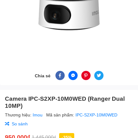
Chia sẻ
Camera IPC-S2XP-10M0WED (Ranger Dual
10MP)
Thương hiệu:
Imou
Mã sản phẩm:
IPC-S2XP-10M0WED
So sánh
950.000₫
1.445.000₫
-35%