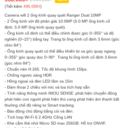
(Tiết kiệm
495.000₫
)
Camera wifi 2 ống kính quay quét Ranger Dual 10MP
- 2 Ống kính với độ phân giải 10.0MP (5.0 MP ống kính cố
định; 5.0 MP ống kính quay quét).
- Ống kính cố định có thể điều chỉnh được góc 0~355° và độ
nghiên (0~15°) bằng tay. Trang bị ống kính cố định 3.6mm (góc
nhìn 84°)
- Ống kính quay quét có thể điều khiển từ xa góc quay ngang
0~355° góc quay dọc 0~90°. Trang bị ống kính cố định 3.6mm
(góc nhìn 84°)
- Chuẩn nén H.265. Tốc độ khung hình 15fps.
- Chống ngược sáng HDR
- Hồng ngoại và đèn LED tầm xa 15m
- Đàm thoại 2 chiều với mic và loa tích hợp sẵn
- Tính năng thông minh IMOU SENSE: phát hiện chuyển động
phát hiện con người phát hiện thú cưng phát hiện âm thanh bất
thường chế độ riêng tư Smart tracking.
- Báo động chủ động bằng còi và đèn.
- Tích hợp Wi-Fi 6 2.4GHz Cổng LAN
- Khe cắm thẻ nhớ Micro SD max 256GB. Hỗ trợ ONVIF.