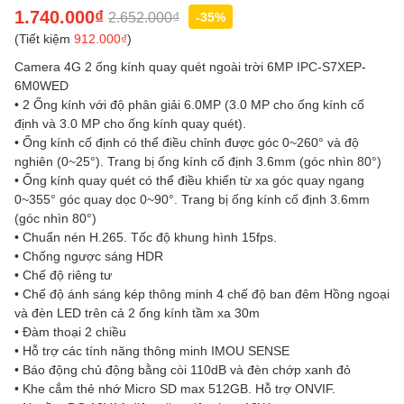
1.740.000₫
2.652.000₫
-35%
(Tiết kiệm
912.000₫
)
Camera 4G 2 ống kính quay quét ngoài trời 6MP IPC-S7XEP-
6M0WED
• 2 Ống kính với độ phân giải 6.0MP (3.0 MP cho ống kính cố
định và 3.0 MP cho ống kính quay quét).
• Ống kính cố định có thể điều chỉnh được góc 0~260° và độ
nghiên (0~25°). Trang bị ống kính cố định 3.6mm (góc nhìn 80°)
• Ống kính quay quét có thể điều khiển từ xa góc quay ngang
0~355° góc quay dọc 0~90°. Trang bị ống kính cố định 3.6mm
(góc nhìn 80°)
• Chuẩn nén H.265. Tốc độ khung hình 15fps.
• Chống ngược sáng HDR
• Chế độ riêng tư
• Chế độ ánh sáng kép thông minh 4 chế độ ban đêm Hồng ngoại
và đèn LED trên cả 2 ống kính tầm xa 30m
• Đàm thoại 2 chiều
• Hỗ trợ các tính năng thông minh IMOU SENSE
• Báo động chủ động bằng còi 110dB và đèn chớp xanh đỏ
• Khe cắm thẻ nhớ Micro SD max 512GB. Hỗ trợ ONVIF.