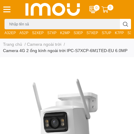
0
0
A32EP
A52P
S2XEP
S7XP
K2MP
S3EP
S7XEP
S7UP
K7FP
S3
Trang chủ
/
Camera ngoài trời
/
Camera 4G 2 ống kính ngoài trời IPC-S7XCP-6M1TED-EU 6.0MP