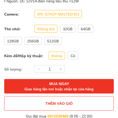
• Nguồn: DC 12V1A điện năng tiêu thụ <12W
Camera:
IPC-S7XCP-6M1TED-EU
Thẻ nhớ:
Không thẻ
32GB
64GB
128GB
256GB
512GB
Kèm đế/Hộp kỹ thuật:
Không
Có
Số lượng:
MUA NGAY
Giao hàng tận nơi hoặc nhận tại cửa hàng
THÊM VÀO GIỎ
Gọi đặt mua
0972030468
(8:00 - 22:00)