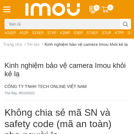
0
0
A32EP
A52P
S2XEP
S7XP
K2MP
S3EP
S7XEP
S7UP
K7FP
S3
Trang chủ
/
Tin tức
/
Kinh nghiệm bảo vệ camera Imou khỏi kẻ lạ
Kinh nghiệm bảo vệ camera Imou khỏi
kẻ lạ
CÔNG TY TNHH TECH ONLINE VIỆT NAM
Thứ Bảy, 08/10/2022
Không chia sẻ mã SN và
safety code (mã an toàn)